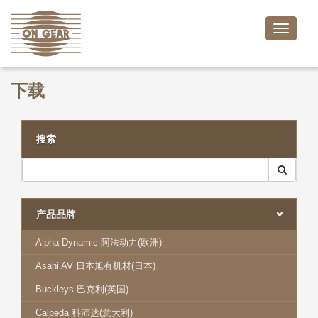
Toggle
naviga
下载
搜索
产品品牌
Alpha Dynamic 阿法动力(欧洲)
Asahi AV 日本旭有机材(日本)
Buckleys 巴克利(英国)
Calpeda 科沛达(意大利)