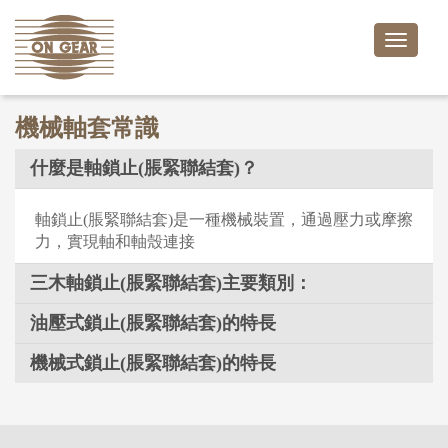
Toggle
naviga
機械軸套常識
什麼是軸鎖止(脹緊聯結套)？
軸鎖止(脹緊聯結套)是一種機械裝置，通過壓力或摩擦
力，實現軸和軸殼連接
三木軸鎖止(脹緊聯結套)主要類別：
油壓式鎖止(脹緊聯結套)的特長
機械式鎖止(脹緊聯結套)的特長