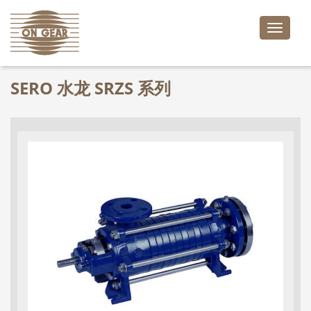
Toggle
naviga
SERO 水龙 SRZS 系列