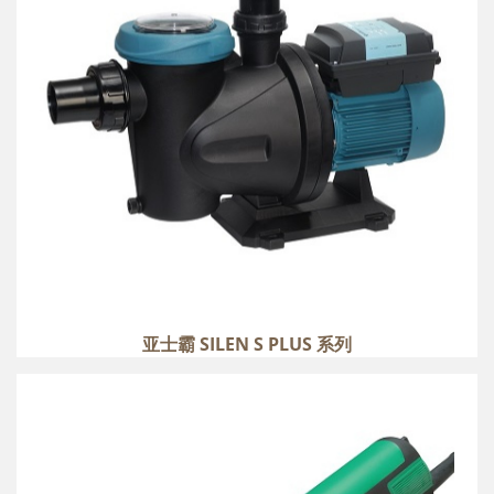
more
亚士霸 SILEN S PLUS 系列
LEISTER 莱丹 TRAIC ST
more