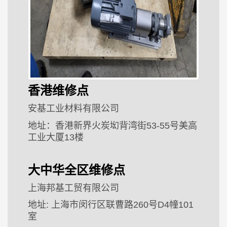
香港维修点
安基工业材料有限公司
地址：
香港
新界
火炭㘭背湾街
53-55
号美高
工业大厦
13
楼
大中华全区维修点
上海邦基工贸有限公司
地址
:
上海市闵行区联曹路
260
号
D4
幢
101
室