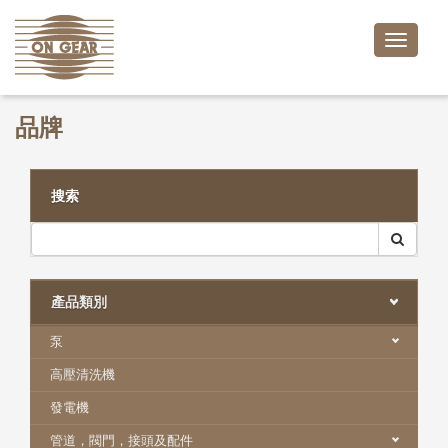
Toggle
naviga
品牌
搜索
產品類別
泵
高壓清洗機
發電機
管道，閥門，接頭及配件