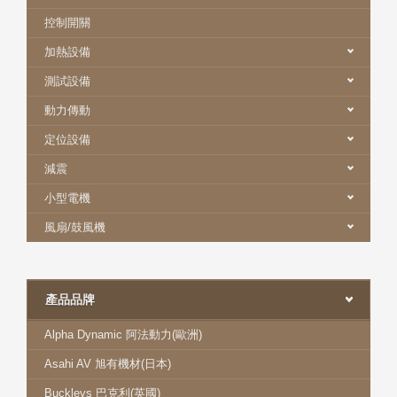
控制開關
加熱設備
測試設備
動力傳動
定位設備
減震
小型電機
風扇/鼓風機
產品品牌
Alpha Dynamic 阿法動力(歐洲)
Asahi AV 旭有機材(日本)
Buckleys 巴克利(英國)