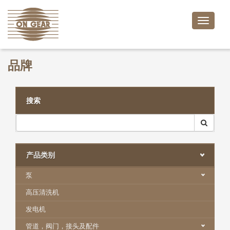
Toggle
naviga
品牌
搜索
产品类别
泵
高压清洗机
发电机
管道，阀门，接头及配件