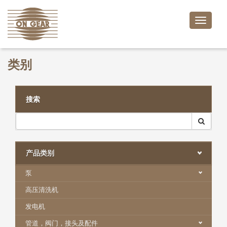
Toggle
naviga
类别
搜索
产品类别
泵
高压清洗机
发电机
管道，阀门，接头及配件