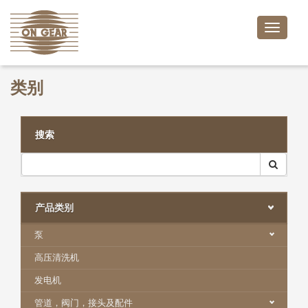
Toggle
naviga
类别
搜索
产品类别
泵
高压清洗机
发电机
管道，阀门，接头及配件