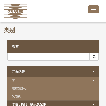
Toggle
naviga
类别
搜索
产品类别
泵
高压清洗机
发电机
管道，阀门，接头及配件