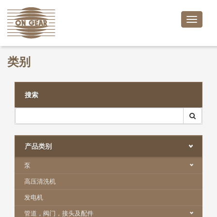
Toggle
naviga
类别
搜索
产品类别
泵
高压清洗机
发电机
管道，阀门，接头及配件