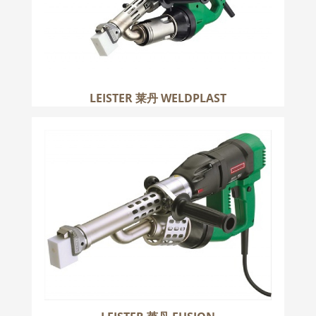
LEISTER 莱丹 WELDPLAST
LEISTER 莱丹 FUSION
更多