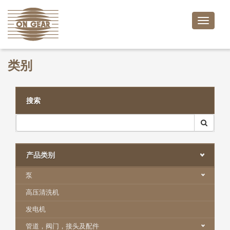
Toggle
naviga
类别
搜索
产品类别
泵
高压清洗机
发电机
管道，阀门，接头及配件