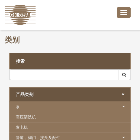
Toggle
naviga
类别
搜索
产品类别
泵
高压清洗机
发电机
管道，阀门，接头及配件