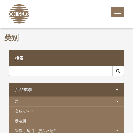
Toggle
naviga
类别
搜索
产品类别
泵
高压清洗机
发电机
管道，阀门，接头及配件